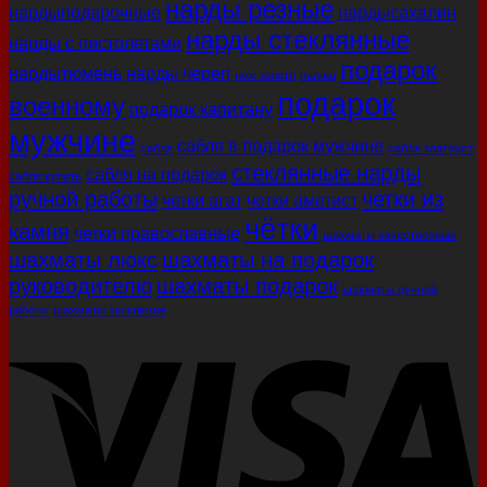
нарды резные
нардыподарочные
нардысахалин
нарды стеклянные
нарды с пистолетами
подарок
нардытюмень
нарды череп
нож золото
палаш
подарок
военному
подарок капитану
мужчине
сабля в подарок мужчине
сабля
сабля златоуст
стеклянные нарды
сабля на подарок
сабля купить
ручной работы
четки из
четки агат
четки аметист
чётки
камня
четки православные
шахматы качественные
шахматы люкс
шахматы на подарок
руководителю
шахматы подарок
шахматы ручной
работы
шахматы эксклюзив