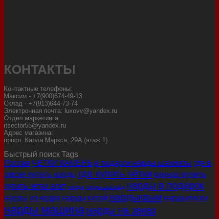
КОНТАКТЫ
Контактные телефоны:
Максим - +7(900)674-49-13
Склад - +7(913)644-73-74
Электронная почта: luxovv@yandex.ru
Отдел маркетинга
itsector55@yandex.ru
Адрес магазина:
просп. Карла Маркса, 29А (этаж 1)
Быстрый поиск Tags
Россия
ЧЕТКИ КАМЕНЬ
в подарок нарды шахматы
где в
где купить чётки
омске купить нарды
кинжал купить
нарды в подарок
купить четки агат
нарды
нарды авангард
нардыкрым
нарды из кедра
нарды китай
нардылиски
нарды машина
нарды на заказ