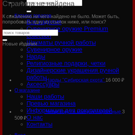
Искать:
Страница не найдена
Каталог товаров
К сожалению ни чего найдено не было. Может быть,
Все изделия
попробовать одну из ссылок ниже, или поиск?
Сувенирное оружие Premium
collection
Шахматы ручной работы
Новые изделия
Сувенирное оружие
Нарды
Религиозные подарки, четки
Дизайнерские украшения ручной
работы
Нарды "Сибирская охота"
16 000
₽
Аксессуары
О магазине
Наши работы
Превью магазина
Информация для покупателей
Четки крест в машину подвесные
3
О нас
500
₽
Контакты