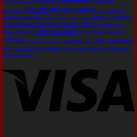
подарок
нож золото
палаш
подарок мужчине
капитану
сабля в
сабля
подарок мужчине
сабля на подарок
сабля златоуст
сабля купить
стеклянные нарды ручной работы
четки агат
четки из камня
четки аметист
четки православные
чётки
шахматы люкс
шахматы
шахматы качественные
на подарок руководителю
шахматы подарок
шахматы эксклюзив