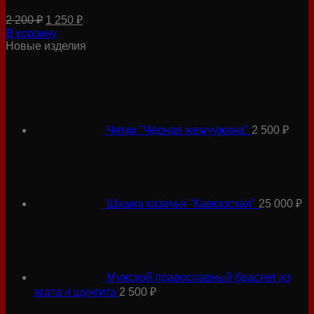
Первоначальная
Текущая
2 200
₽
1 250
₽
цена
цена:
В корзину
составляла
1
Новые изделия
2
250 ₽.
200 ₽.
Четки "Чёрная жемчужина"
2 500
₽
Шашка казачья "Кавказская"
25 000
₽
Мужской православный браслет из
агата и шунгита
2 500
₽