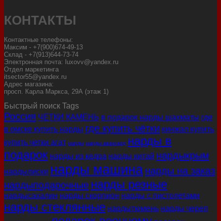
КОНТАКТЫ
Контактные телефоны:
Максим - +7(900)674-49-13
Склад - +7(913)644-73-74
Электронная почта: luxovv@yandex.ru
Отдел маркетинга
itsector55@yandex.ru
Адрес магазина:
просп. Карла Маркса, 29А (этаж 1)
Быстрый поиск Tags
Россия
ЧЕТКИ КАМЕНЬ
в подарок нарды шахматы
где
где купить чётки
в омске купить нарды
кинжал купить
нарды в
купить четки агат
нарды
нарды авангард
подарок
нардыкрым
нарды из кедра
нарды китай
нарды машина
нарды на заказ
нардылиски
нарды резные
нардыподарочные
нардысахалин
нарды скорпион
нарды с пистолетами
нарды стеклянные
нардытюмень
нарды череп
подарок военному