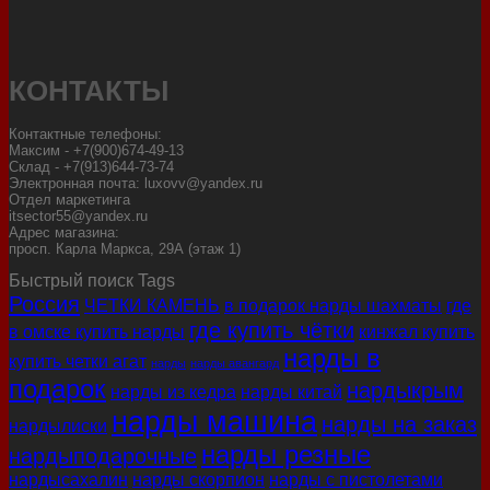
КОНТАКТЫ
Контактные телефоны:
Максим - +7(900)674-49-13
Склад - +7(913)644-73-74
Электронная почта: luxovv@yandex.ru
Отдел маркетинга
itsector55@yandex.ru
Адрес магазина:
просп. Карла Маркса, 29А (этаж 1)
Быстрый поиск Tags
Россия
ЧЕТКИ КАМЕНЬ
в подарок нарды шахматы
где
где купить чётки
в омске купить нарды
кинжал купить
нарды в
купить четки агат
нарды
нарды авангард
подарок
нардыкрым
нарды из кедра
нарды китай
нарды машина
нарды на заказ
нардылиски
нарды резные
нардыподарочные
нардысахалин
нарды скорпион
нарды с пистолетами