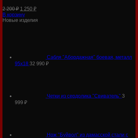
Первоначальная
Текущая
2 200
₽
1 250
₽
цена
цена:
В корзину
составляла
1
Новые изделия
2
250 ₽.
200 ₽.
Сабля "Абордажная" боевая, металл
95х18
32 990
₽
Четки из сердолика "Свиватель"
3
999
₽
Нож "Буйвол" из дамасской стали с