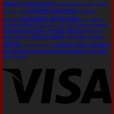
нарды стеклянные
нардытюмень
нарды череп
подарок военному
подарок
нож золото
палаш
подарок мужчине
капитану
сабля в
сабля
подарок мужчине
сабля на подарок
сабля златоуст
сабля купить
стеклянные нарды ручной работы
четки агат
четки из камня
четки аметист
четки православные
чётки
шахматы люкс
шахматы
шахматы качественные
на подарок руководителю
шахматы подарок
шахматы эксклюзив