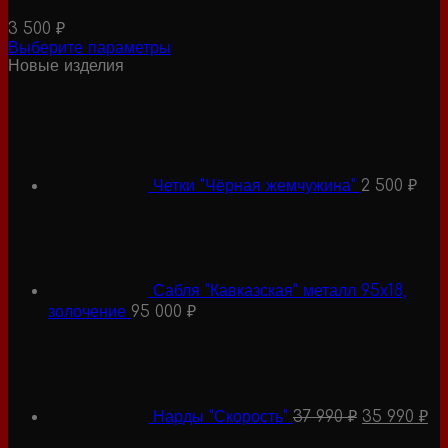
3 500
₽
Выберите параметры
Этот
Новые изделия
товар
имеет
несколько
вариаций.
Опции
можно
Четки "Чёрная жемчужина"
2 500
₽
выбрать
на
странице
товара.
Сабля "Кавказская" металл 95х18,
золочение
95 000
₽
Первонача
Те
цена
це
составляла
35
37
99
990 ₽.
Нарды "Скорость"
37 990
₽
35 990
₽