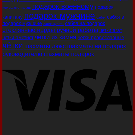
подарок военному
подарок
нож золото
палаш
подарок мужчине
капитану
сабля в
сабля
подарок мужчине
сабля на подарок
сабля купить
стеклянные нарды ручной работы
четки агат
четки из камня
четки аметист
четки православные
чётки
шахматы люкс
шахматы на подарок
руководителю
шахматы подарок