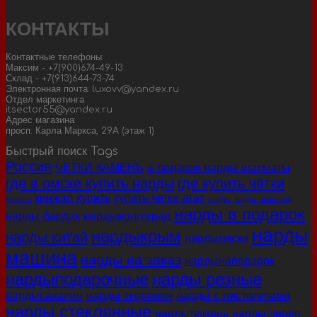
КОНТАКТЫ
Контактные телефоны:
Максим - +7(900)674-49-13
Склад - +7(913)644-73-74
Электронная почта: luxovv@yandex.ru
Отдел маркетинга
itsector55@yandex.ru
Адрес магазина:
просп. Карла Маркса, 29А (этаж 1)
Быстрый поиск Tags
Россия
ЧЕТКИ КАМЕНЬ
в подарок нарды шахматы
где в омске купить нарды
где купить чётки
кинжал купить
купить четки агат
дерево
нарды
нарды авангард
нарды в подарок
нарды бардак
нардыволгоград
нарды
нардыкрым
нарды китай
нардылиски
машина
нарды на заказ
нардынаподарок
нардыподарочные
нарды резные
нардысахалин
нарды скорпион
нарды с пистолетами
нарды стеклянные
нардытюмень
нарды череп