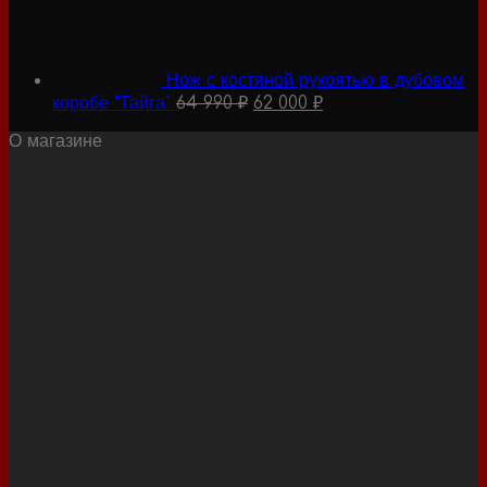
Нож с костяной рукоятью в дубовом
Первоначальная
Текущая
коробе "Тайга"
64 990
₽
62 000
₽
цена
цена:
составляла
62
О магазине
64
000 ₽.
990 ₽.