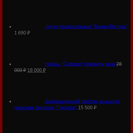
200 ₽.
Четки православные "Божья Матерь"
1 690
₽
Нарды "Сафари" премиум кедр
28
Первоначальная
Текущая
000
₽
18 000
₽
цена
цена:
составляла
18
28
000 ₽.
000 ₽.
Картина ручной работы, вышитая
чешским бисером "Попугаи"
15 500
₽