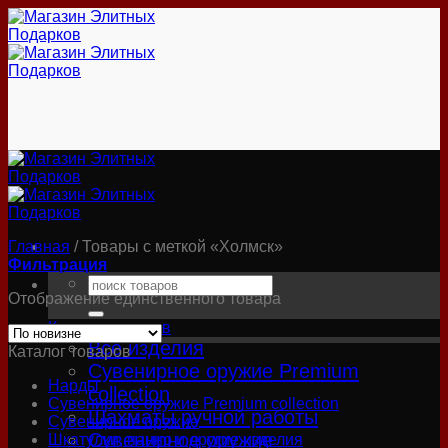
Skip
to
content
Главная
/
Товары с меткой «Холмск»
Фильтрация
Искать:
Отображение единственного товара
Каталог товаров
Все изделия
Каталог товаров
Сувенирное оружие Premium
Нарды
collection
Сувенирное оружие Premium collection
Шахматы ручной работы
Сувенирное оружие
Сувенирное оружие
Шкатулки, панно и другие изделия