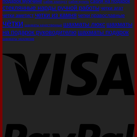
подарок мужчине
сабля на подарок
сабля златоуст
сабля купить
стеклянные нарды ручной работы
четки агат
четки из камня
четки аметист
четки православные
чётки
шахматы люкс
шахматы
шахматы качественные
на подарок руководителю
шахматы подарок
шахматы эксклюзив