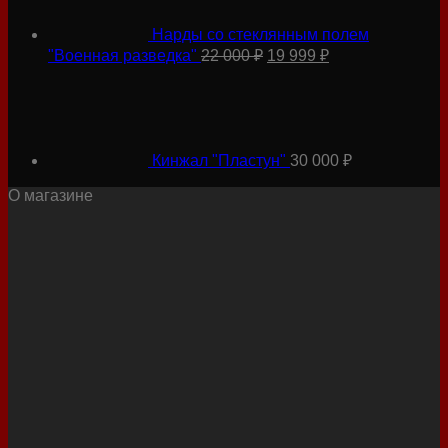
000 ₽.
Нарды со стеклянным полем
Первоначальная
Текущая
"Военная разведка"
22 000
₽
19 999
₽
цена
цена:
составляла
19
22
999 ₽.
000 ₽.
Кинжал "Пластун"
30 000
₽
О магазине