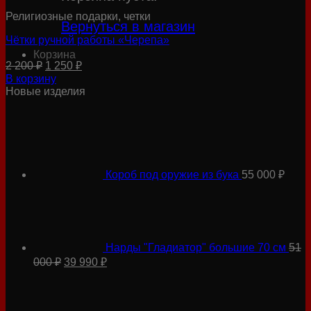
Религиозные подарки, четки
Вернуться в магазин
Чётки ручной работы «Черепа»
Корзина
Первоначальная
Текущая
2 200
₽
1 250
₽
цена
цена:
В корзину
составляла
1
Новые изделия
2
250 ₽.
200 ₽.
Короб под оружие из бука
55 000
₽
Нарды "Гладиатор" большие 70 см
51
Первоначальная
Текущая
000
₽
39 990
₽
цена
цена:
составляла
39
51
990 ₽.