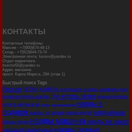
КОНТАКТЫ
Контактные телефоны:
Максим - +7(900)674-49-13
Склад - +7(913)644-73-74
Электронная почта: luxovv@yandex.ru
Отдел маркетинга
itsector55@yandex.ru
Адрес магазина:
просп. Карла Маркса, 29А (этаж 1)
Быстрый поиск Tags
Россия
ЧЕТКИ КАМЕНЬ
в подарок нарды шахматы
где
где купить чётки
в омске купить нарды
кинжал купить
нарды в
купить четки агат
нарды
нарды авангард
подарок
нардыкрым
нарды из кедра
нарды китай
нарды машина
нарды на заказ
нардылиски
нарды резные
нардыподарочные