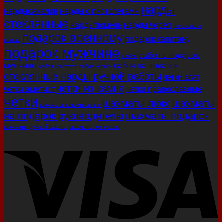
нарды
нардысахалин
нарды с пистолетами
стеклянные
нардытюмень
нарды череп
нож золото
подарок военному
подарок капитану
палаш
подарок мужчине
сабля в подарок
сабля
мужчине
сабля на подарок
сабля златоуст
сабля купить
стеклянные нарды ручной работы
четки агат
четки из камня
четки аметист
четки православные
чётки
шахматы люкс
шахматы
шахматы качественные
на подарок руководителю
шахматы подарок
шахматы ручной работы
шахматы эксклюзив