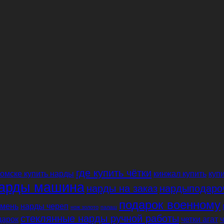
где купить чётки
 омске купить нарды
кинжал купить
купи
арды машина
нарды на заказ
нардыподаро
подарок военному
мень
нарды череп
нож золото
палаш
стеклянные нарды ручной работы
дарок
четки агат
ч