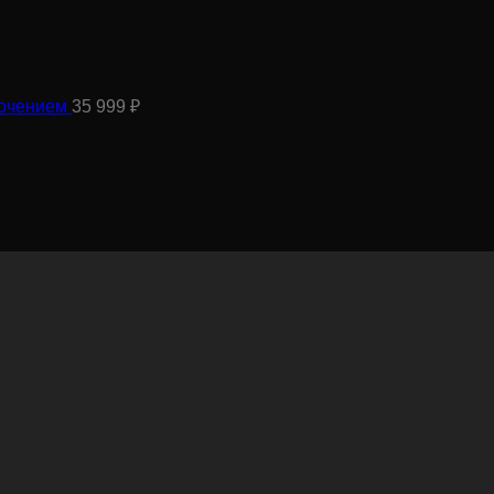
лочением
35 999
₽