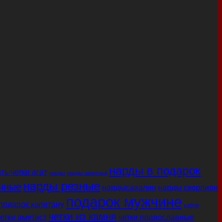
нарды в подарок
ть четки агат
нарды
нарды авангард
нарды резные
чные
нардысахалин
нарды скорпион
подарок мужчине
подарок капитану
сабля
четки из камня
етки аметист
четки православные