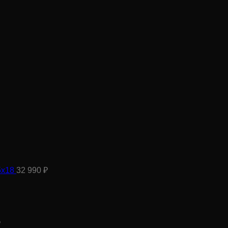
5х18
32 990
₽
₽