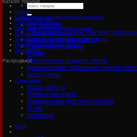
Каталог товаров
Искать:
Нарды
Сувенирное оружие Premium collection
Каталог товаров
Сувенирное оружие
Все изделия
Шкатулки, панно и другие изделия
Сувенирное оружие Premium collection
Шахматы ручной работы
Шахматы ручной работы
Дизайнерские украшения ручной работы
Религиозные подарки, четки
Сувенирное оружие
Акссесуары
Нарды
Религиозные подарки, четки
Распродажа!
Дизайнерские украшения ручной рабо
Аксессуары
О магазине
Наши работы
Превью магазина
Информация для покупателей
О нас
Контакты
Вход