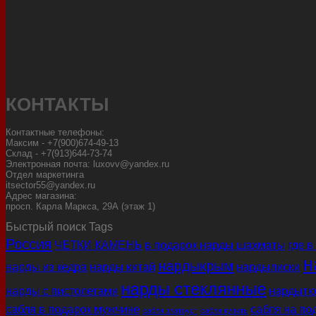
КОНТАКТЫ
Контактные телефоны:
Максим - +7(900)674-49-13
Склад - +7(913)644-73-74
Электронная почта: luxovv@yandex.ru
Отдел маркетинга
itsector55@yandex.ru
Адрес магазина:
просп. Карла Маркса, 29А (этаж 1)
Быстрый поиск Tags
Россия
ЧЕТКИ КАМЕНЬ
в подарок нарды шахматы
где в
н
нардыкрым
нарды из кедра
нарды китай
нардылиски
нарды стеклянные
нарды с пистолетами
нардытю
сабля в подарок мужчине
сабля на по
сабля златоуст
сабля купить