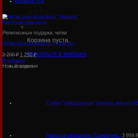
Корзина /
0
₽
Быстрый просмотр
Религиозные подарки, четки
Корзина пуста.
Чётки ручной работы «Черепа»
Вернуться в магазин
Первоначальная
Текущая
2 200
₽
1 250
₽
цена
цена:
В корзину
составляла
1
Корзина
Новые изделия
2
250 ₽.
200 ₽.
Сабля "Абордажная" боевая, металл 9
Четки из сердолика "Свиватель"
3 999