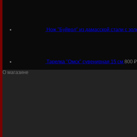
Нож "Буйвол" из дамасской стали с зо
Тарелка "Омск" сувенирная 15 см
800
₽
О магазине