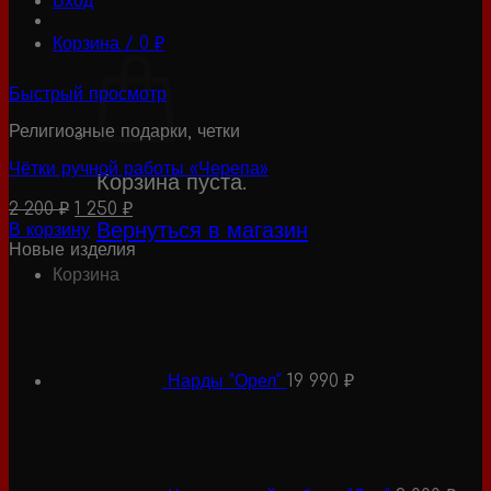
Вход
Корзина /
0
₽
Быстрый просмотр
Религиозные подарки, четки
Чётки ручной работы «Черепа»
Корзина пуста.
Первоначальная
Текущая
2 200
₽
1 250
₽
цена
цена:
Вернуться в магазин
В корзину
составляла
1
Новые изделия
2
250 ₽.
Корзина
200 ₽.
Нарды "Орел"
19 990
₽