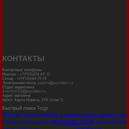
КОНТАКТЫ
Контактные телефоны:
Максим - +7(900)674-49-13
Склад - +7(913)644-73-74
Электронная почта: luxovv@yandex.ru
Отдел маркетинга
itsector55@yandex.ru
Адрес магазина:
просп. Карла Маркса, 29А (этаж 1)
Быстрый поиск Tags
Россия
ЧЕТКИ КАМЕНЬ
в подарок нарды шахматы
где
где купить чётки
в омске купить нарды
кинжал купить
нарды в