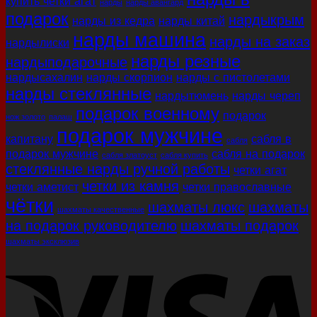
купить четки агат
нарды
нарды авангард
подарок
нардыкрым
нарды из кедра
нарды китай
нарды машина
нарды на заказ
нардылиски
нарды резные
нардыподарочные
нардысахалин
нарды скорпион
нарды с пистолетами
нарды стеклянные
нардытюмень
нарды череп
подарок военному
подарок
нож золото
палаш
подарок мужчине
капитану
сабля в
сабля
подарок мужчине
сабля на подарок
сабля златоуст
сабля купить
стеклянные нарды ручной работы
четки агат
четки из камня
четки аметист
четки православные
чётки
шахматы люкс
шахматы
шахматы качественные
на подарок руководителю
шахматы подарок
шахматы эксклюзив