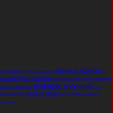
нарды в подарок
ть четки агат
нарды
нарды авангард
нарды резные
чные
нардысахалин
нарды скорпион
подарок мужчине
подарок капитану
сабля
четки из камня
етки аметист
четки православные
ы эксклюзив