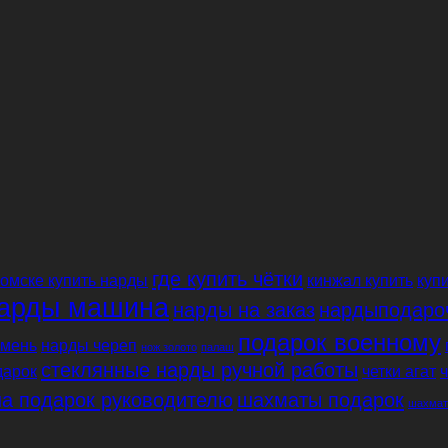
где купить чётки
 омске купить нарды
кинжал купить
купи
арды машина
нарды на заказ
нардыподаро
подарок военному
мень
нарды череп
нож золото
палаш
стеклянные нарды ручной работы
дарок
четки агат
ч
а подарок руководителю
шахматы подарок
шахмат