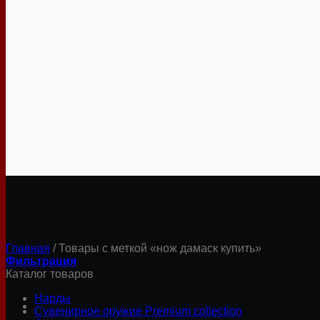
Главная
/
Товары с меткой «нож дамаск купить»
Фильтрация
Каталог товаров
Нарды
Сувенирное оружие Premium collection