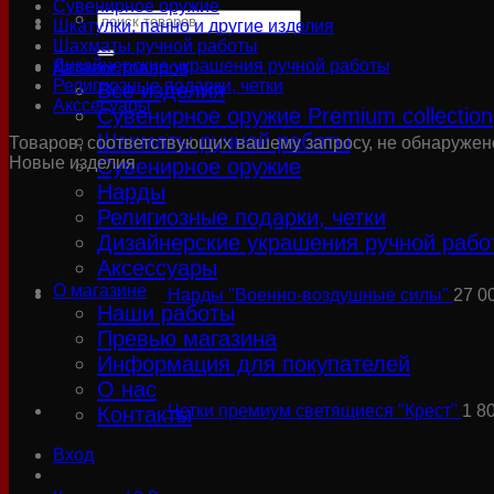
Сувенирное оружие
Искать:
Шкатулки, панно и другие изделия
Шахматы ручной работы
Дизайнерские украшения ручной работы
Каталог товаров
Религиозные подарки, четки
Все изделия
Акссесуары
Сувенирное оружие Premium collection
Шахматы ручной работы
Товаров, соответствующих вашему запросу, не обнаружен
Новые изделия
Сувенирное оружие
Нарды
Религиозные подарки, четки
Дизайнерские украшения ручной рабо
Аксессуары
О магазине
Нарды "Военно-воздушные силы"
27 0
Наши работы
Превью магазина
Информация для покупателей
О нас
Четки премиум светящиеся "Крест"
1 8
Контакты
Вход