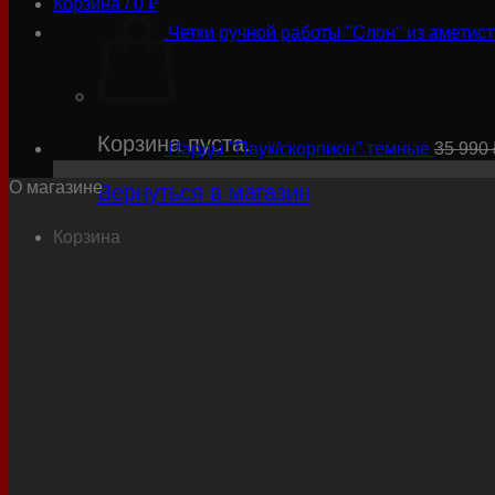
Корзина /
0
₽
Четки ручной работы "Слон" из аметист
Корзина пуста.
Нарды "Паук/скорпион" темные
35 990
О магазине
Вернуться в магазин
Корзина