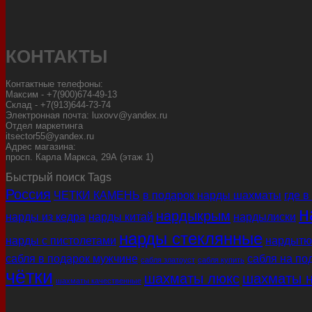
КОНТАКТЫ
Контактные телефоны:
Максим - +7(900)674-49-13
Склад - +7(913)644-73-74
Электронная почта: luxovv@yandex.ru
Отдел маркетинга
itsector55@yandex.ru
Адрес магазина:
просп. Карла Маркса, 29А (этаж 1)
Быстрый поиск Tags
Россия
ЧЕТКИ КАМЕНЬ
в подарок нарды шахматы
где в
н
нардыкрым
нарды из кедра
нарды китай
нардылиски
нарды стеклянные
нарды с пистолетами
нардытю
сабля в подарок мужчине
сабля на по
сабля златоуст
сабля купить
чётки
шахматы люкс
шахматы н
шахматы качественные