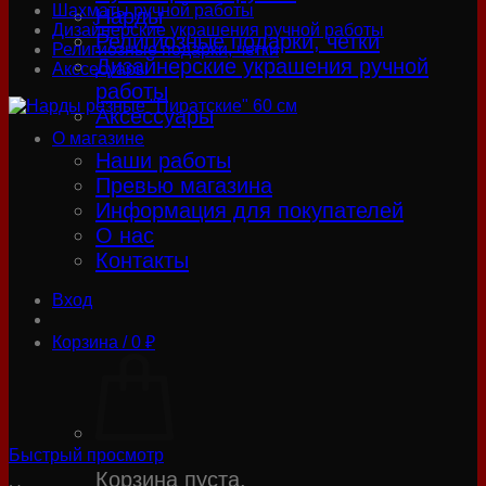
Шахматы ручной работы
Нарды
Дизайнерские украшения ручной работы
Религиозные подарки, четки
Религиозные подарки, четки
Дизайнерские украшения ручной
Акссесуары
работы
Аксессуары
О магазине
Наши работы
Превью магазина
Информация для покупателей
О нас
Контакты
Вход
Корзина /
0
₽
Быстрый просмотр
Корзина пуста.