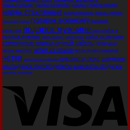
нардысахалин
нарды скорпион
нарды с пистолетами
нарды стеклянные
нардытюмень
нарды череп
подарок военному
подарок
нож золото
палаш
подарок мужчине
капитану
сабля в
сабля
подарок мужчине
сабля на подарок
сабля златоуст
сабля купить
стеклянные нарды ручной работы
четки агат
четки из камня
четки аметист
четки православные
чётки
шахматы люкс
шахматы
шахматы качественные
на подарок руководителю
шахматы подарок
шахматы эксклюзив