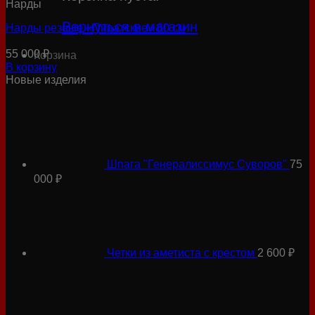
Нарды
Вернуться в магазин
Нарды резные «Пиратские» 60 см
55 000
₽
Корзина
В корзину
Новые изделия
Шпага "Генералиссимус Суворов"
75
000
₽
Четки из аметиста с крестом
2 600
₽