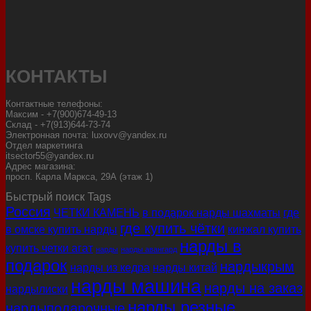
КОНТАКТЫ
Контактные телефоны:
Максим - +7(900)674-49-13
Склад - +7(913)644-73-74
Электронная почта: luxovv@yandex.ru
Отдел маркетинга
itsector55@yandex.ru
Адрес магазина:
просп. Карла Маркса, 29А (этаж 1)
Быстрый поиск Tags
Россия
ЧЕТКИ КАМЕНЬ
в подарок нарды шахматы
где
где купить чётки
в омске купить нарды
кинжал купить
нарды в
купить четки агат
нарды
нарды авангард
подарок
нардыкрым
нарды из кедра
нарды китай
нарды машина
нарды на заказ
нардылиски
нарды резные
нардыподарочные