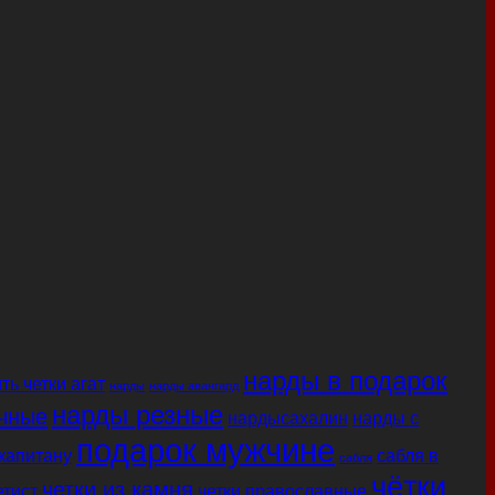
нарды в подарок
ть четки агат
нарды
нарды авангард
нарды резные
чные
нардысахалин
нарды с
подарок мужчине
капитану
сабля в
сабля
чётки
четки из камня
етист
четки православные