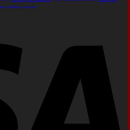
оты
шахматы эксклюзив