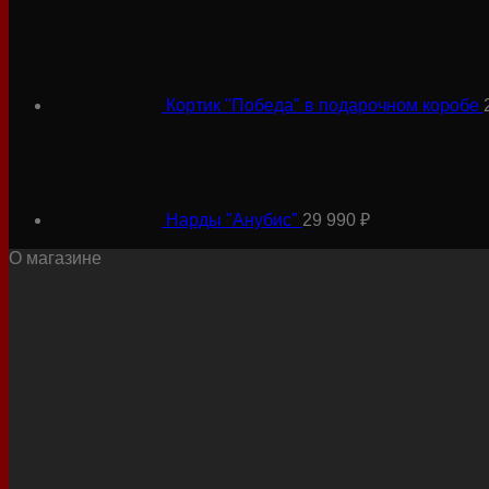
Кортик "Победа" в подарочном коробе
Нарды "Анубис"
29 990
₽
О магазине