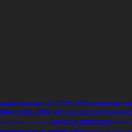
где купить чётки
 омске купить нарды
кинжал купить
купи
арды машина
нарды на заказ
нардыподаро
подарок военному
рды череп
подарок 
нож золото
палаш
теклянные нарды ручной работы
четки агат
четки ам