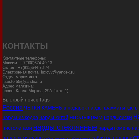
КОНТАКТЫ
Контактные телефоны:
Максим - +7(900)674-49-13
Склад - +7(913)644-73-74
Электронная почта: luxovv@yandex.ru
Отдел маркетинга
itsector55@yandex.ru
Адрес магазина:
просп. Карла Маркса, 29А (этаж 1)
Быстрый поиск Tags
Россия
ЧЕТКИ КАМЕНЬ
в подарок нарды шахматы
где в
н
нардыкрым
нарды из кедра
нарды китай
нардылиски
нарды стеклянные
пистолетами
нардытюмень
на
с
подарок мужчине
сабля на подарок
сабля златоуст
сабля купить