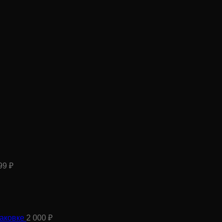
999
₽
аковке
2 000
₽