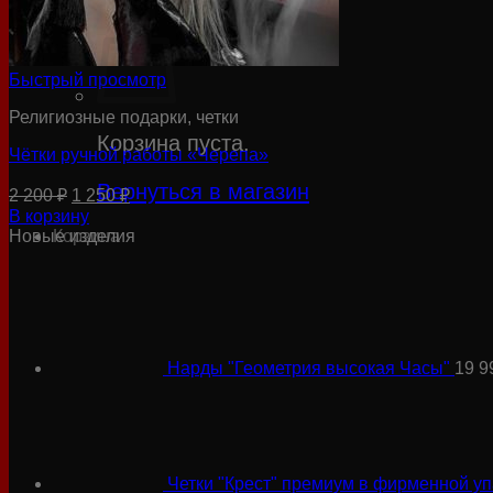
Корзина /
0
₽
Быстрый просмотр
Религиозные подарки, четки
Корзина пуста.
Чётки ручной работы «Черепа»
Вернуться в магазин
Первоначальная
Текущая
2 200
₽
1 250
₽
цена
цена:
В корзину
составляла
1
Корзина
Новые изделия
2
250 ₽.
200 ₽.
Нарды "Геометрия высокая Часы"
19 
Четки "Крест" премиум в фирменной уп