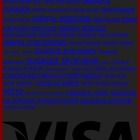
купить четки агат
нарды
нарды авангард
подарок
нардыкрым
нарды из кедра
нарды китай
нарды машина
нарды на заказ
нардылиски
нарды резные
нардыподарочные
нардысахалин
нарды скорпион
нарды с пистолетами
нарды стеклянные
нардытюмень
нарды череп
подарок военному
подарок
нож золото
палаш
подарок мужчине
капитану
сабля в
сабля
подарок мужчине
сабля на подарок
сабля златоуст
сабля купить
стеклянные нарды ручной работы
четки агат
четки из камня
четки аметист
четки православные
чётки
шахматы люкс
шахматы
шахматы качественные
на подарок руководителю
шахматы подарок
шахматы эксклюзив