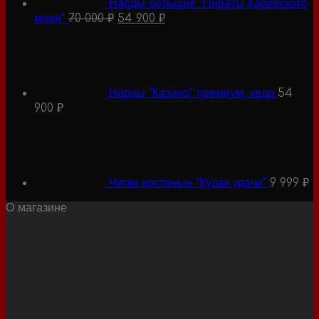
Нарды большие "Пираты Карибского
Первоначальная
Текущая
моря"
70 000
₽
54 900
₽
цена
цена:
составляла
54
70
900 ₽.
000 ₽.
Нарды "Казино" премиум, кедр
54
900
₽
Четки костяные "Кулак удачи"
9 999
₽
О магазине