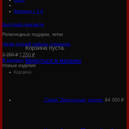
Вход
Корзина /
0
₽
Быстрый просмотр
Религиозные подарки, четки
Чётки ручной работы «Черепа»
Корзина пуста.
Первоначальная
Текущая
2 200
₽
1 250
₽
цена
цена:
Вернуться в магазин
В корзину
составляла
1
Новые изделия
2
250 ₽.
Корзина
200 ₽.
Сабля "Драгунская" золото.
84 000
₽