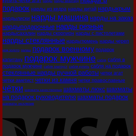
купить четки агат
нарды
нарды авангард
подарок
нардыкрым
нарды из кедра
нарды китай
нарды машина
нарды на заказ
нардылиски
нарды резные
нардыподарочные
нардысахалин
нарды скорпион
нарды с пистолетами
нарды стеклянные
нардытюмень
нарды череп
подарок военному
подарок
нож золото
палаш
подарок мужчине
капитану
сабля в
сабля
подарок мужчине
сабля на подарок
сабля златоуст
сабля купить
стеклянные нарды ручной работы
четки агат
четки из камня
четки аметист
четки православные
чётки
шахматы люкс
шахматы
шахматы качественные
на подарок руководителю
шахматы подарок
шахматы эксклюзив