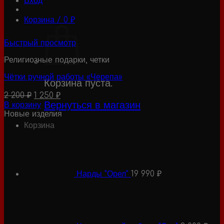
Вход
Корзина /
0
₽
Быстрый просмотр
Религиозные подарки, четки
Чётки ручной работы «Черепа»
Корзина пуста.
Первоначальная
Текущая
2 200
₽
1 250
₽
цена
цена:
Вернуться в магазин
В корзину
составляла
1
Новые изделия
2
250 ₽.
Корзина
200 ₽.
Нарды "Орел"
19 990
₽