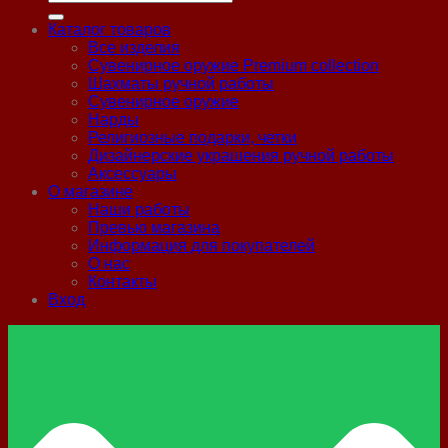
Каталог товаров
Все изделия
Сувенирное оружие Premium collection
Шахматы ручной работы
Сувенирное оружие
Нарды
Религиозные подарки, четки
Дизайнерские украшения ручной работы
Аксессуары
О магазине
Наши работы
Превью магазина
Информация для покупателей
О нас
Контакты
Вход