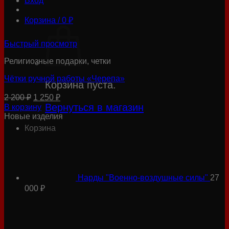
Вход
Корзина /
0
₽
Быстрый просмотр
Религиозные подарки, четки
Чётки ручной работы «Черепа»
Корзина пуста.
Первоначальная
Текущая
2 200
₽
1 250
₽
цена
цена:
Вернуться в магазин
В корзину
составляла
1
Новые изделия
2
250 ₽.
Корзина
200 ₽.
Нарды "Военно-воздушные силы"
27
000
₽