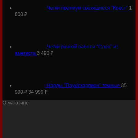
Четки премиум светящиеся "Крест"
1
800
₽
Четки ручной работы "Слон" из
аметиста
3 490
₽
Нарды "Паук/скорпион" темные
35
Первоначальная
Текущая
990
₽
34 999
₽
цена
цена:
составляла
34
О магазине
35
999 ₽.
990 ₽.