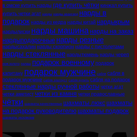
где купить чётки
в омске купить нарды
кинжал купить
нарды в
купить четки агат
нарды
нарды авангард
подарок
нардыкрым
нарды из кедра
нарды китай
нарды машина
нарды на заказ
нардылиски
нарды резные
нардыподарочные
нардысахалин
нарды скорпион
нарды с пистолетами
нарды стеклянные
нардытюмень
нарды череп
подарок военному
подарок
нож золото
палаш
подарок мужчине
капитану
сабля в
сабля
подарок мужчине
сабля на подарок
сабля златоуст
сабля купить
стеклянные нарды ручной работы
четки агат
четки из камня
четки аметист
четки православные
чётки
шахматы люкс
шахматы
шахматы качественные
на подарок руководителю
шахматы подарок
шахматы эксклюзив